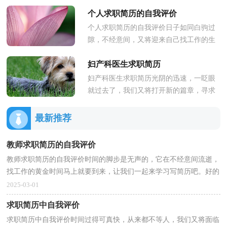
挑战，是时候好好地琢磨一下写简历的事
个人求职简历的自我评价
情了哦。好的简历都具备一些什...
个人求职简历的自我评价日子如同白驹过
隙，不经意间，又将迎来自己找工作的生
活，你的简历写好了吗？简历怎样写才能
妇产科医生求职简历
让人满意呢？下面是小编精心整理的...
妇产科医生求职简历光阴的迅速，一眨眼
就过去了，我们又将打开新的篇章，寻求
新的工作机会，是时候好好地琢磨一下写
简历的事情了哦。千万不能认为简...
最新推荐
教师求职简历的自我评价
教师求职简历的自我评价时间的脚步是无声的，它在不经意间流逝，
找工作的黄金时间马上就要到来，让我们一起来学习写简历吧。好的
简历都具备一些什么特点呢？下面是小编精心整理的教...
2025-03-01
求职简历中自我评价
求职简历中自我评价时间过得可真快，从来都不等人，我们又将面临