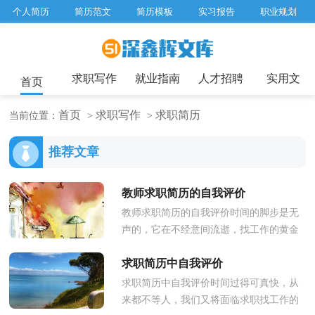
个人简历
简历范文
简历模板
实习报告
职业规划
求职面试题目
招聘选拔
绩效考核
企业文化
工作计划
工作总结
辞职报告
求职写作
就业指南
人才招聘
实用文
首页
首页
求职写作
求职简历
当前位置：
>
>
推荐文章
教师求职简历的自我评价
教师求职简历的自我评价时间的脚步是无
声的，它在不经意间流逝，找工作的黄金
时间马上就要到来，让我们一起来学习写
求职简历中自我评价
简历吧。好的简历都具备一些什...
求职简历中自我评价时间过得可真快，从
来都不等人，我们又将面临求职找工作的