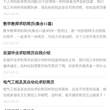
个人求职标准简历(8篇)日子在弹指一挥间就毫无声息的流逝，我们
找工作的时间就要到来，现在的你想必是在写简历吧。你知道简历要
如何写吗？以下是小编精心整理的个人求职标准简历，...
2025-02-25
数学教师求职简历(集合11篇)
数学教师求职简历(集合11篇)时间一晃而过，新一轮的招聘又在朝我
们招手，一起来写一份简历，为找工作加油吧。为了让您不再为写简
历头疼，下面是小编整理的数学教师求职简历，仅供参考...
2025-02-25
应届毕业求职简历自我介绍
应届毕业求职简历自我介绍时间流逝得如此之快，我们找工作的时间
越来越近，此时此刻需要开始写简历了哦。好的简历都具备一些什么
特点呢？以下是小编为大家整理的应届毕业求职简历...
2025-02-25
电气工程及其自动化求职简历
电气工程及其自动化求职简历时间过得真快，总在不经意间流逝，相
信很多朋友又忙着找工作呢吧，这时候，最关键的简历怎么能落下！
写简历需要注意哪些问题呢？以下是小编帮大家整理的电气...
2025-02-25