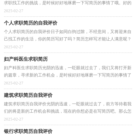
求职找工作的挑战，是时候好好地琢磨一下写简历的事情了哦。好的
简历都具备一些什么特点呢？下面是小编整理的求职简...
2025-02-27
个人求职简历的自我评价
个人求职简历的自我评价日子如同白驹过隙，不经意间，又将迎来自
己找工作的生活，你的简历写好了吗？简历怎样写才能让人满意呢？
下面是小编精心整理的个人求职简历的自我评价，希望能够...
2025-02-27
妇产科医生求职简历
妇产科医生求职简历光阴的迅速，一眨眼就过去了，我们又将打开新
的篇章，寻求新的工作机会，是时候好好地琢磨一下写简历的事情了
哦。千万不能认为简历随便应付就可以喔，以下是小编精...
2025-02-27
建筑求职简历自我评价
建筑求职简历自我评价光阴的迅速，一眨眼就过去了，前方等待着我
们的将是新的工作机会和挑战，现在的你想必是在写简历吧。那么怎
样写好简历呢？以下是小编精心整理的.建筑求职简历...
2025-02-27
银行求职简历自我评价