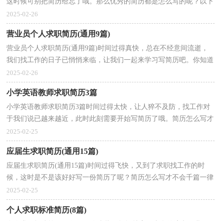
这时候可别把简历给忘了哦。那么优秀的简历都是怎么写的呢？以下
是小编为大家收集的个人求职简历，供大家参考借鉴，希望...
2025-02-26
营业员个人求职简历(通用9篇)
营业员个人求职简历(通用9篇)时间过得真快，总在不经意间流逝，
我们找工作的日子已悄悄来临，让我们一起来学习写简历吧。你知道
写简历需要注意哪些问题吗？以下是小编为大家整理的...
2025-02-26
小学英语教师求职简历3篇
小学英语教师求职简历3篇时间过得太快，让人猝不及防，找工作对
于我们说已越来越近，此时此刻需要开始写简历了哦。简历怎么写才
不会千篇一律呢？以下是小编帮大家整理的小学英语教...
2025-02-25
应届生求职简历(通用15篇)
应届生求职简历(通用15篇)时间过得飞快，又到了求职找工作的时
候，这时是不是该好好写一份简历了呢？简历怎么写才不会千篇一律
呢？以下是小编为大家收集的应届生求职简历，希望对大家...
2025-02-25
个人求职标准简历(8篇)