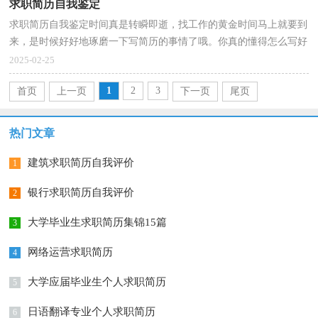
求职简历自我鉴定
求职简历自我鉴定时间真是转瞬即逝，找工作的黄金时间马上就要到
来，是时候好好地琢磨一下写简历的事情了哦。你真的懂得怎么写好
简历吗？以下是小编整理的求职简历自我鉴定，希望能...
2025-02-25
1
2
3
首页
上一页
下一页
尾页
热门文章
建筑求职简历自我评价
1
银行求职简历自我评价
2
大学毕业生求职简历集锦15篇
3
网络运营求职简历
4
大学应届毕业生个人求职简历
5
日语翻译专业个人求职简历
6