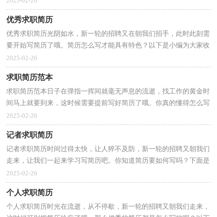
2025-02-26
优秀求职简历
优秀求职简历光阴如水，新一轮的招聘又在朝我们招手，此时此刻需
要开始写简历了哦。简历怎么写才能具有特色？以下是小编为大家收
集的优秀求职简历，欢迎阅读与收藏。优秀求职简历1...
2025-02-26
求职简历范本
求职简历范本日子在弹指一挥间就毫无声息的流逝，找工作的黄金时
间马上就要到来，这时候需要提前写好简历了哦。你真的懂得怎么写
好简历吗？下面是小编为大家收集的求职简历范本，仅...
2025-02-26
记者求职简历
记者求职简历时间过得太快，让人猝不及防，新一轮的招聘又朝我们
走来，让我们一起来学习写简历吧。你知道简历要如何写吗？下面是
小编整理的记者求职简历，欢迎大家分享。记者求职简历...
2025-02-26
个人求职简历
个人求职简历时光在流逝，从不停歇，新一轮的招聘又朝我们走来，