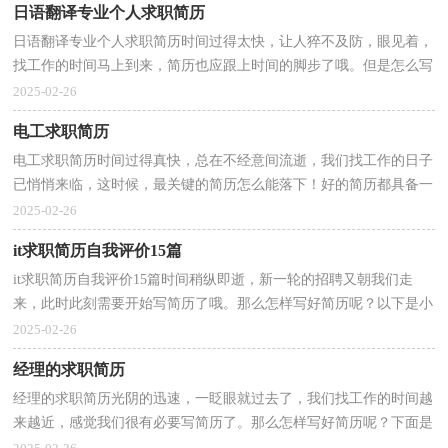
日语翻译专业个人求职简历
日语翻译专业个人求职简历时间过得太快，让人猝不及防，眼见着，
找工作的时间马上到来，简历也应跟上时间的脚步了哦。但是怎么写
才更能吸引眼球呢？下面是小编精心整理的日语翻译专业...
2025-02-26
电工求职简历
电工求职简历时间过得真快，总在不经意间流逝，我们找工作的日子
已悄悄来临，这时候，最关键的简历怎么能落下！好的简历都具备一
些什么特点呢？以下是小编精心整理的电工求职简历，欢迎大...
2025-02-26
it求职简历自我评价15篇
it求职简历自我评价15篇时间稍纵即逝，新一轮的招聘又朝我们走
来，此时此刻需要开始写简历了哦。那么怎样写好简历呢？以下是小
编为大家整理的it求职简历自我评价，仅供参考，欢迎大家...
2025-02-26
经理的求职简历
经理的求职简历光阴的迅速，一眨眼就过去了，我们找工作的时间越
来越近，感觉我们很有必要写简历了。那么怎样写好简历呢？下面是
小编精心整理的经理的求职简历，希望对大家有所帮助。...