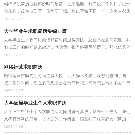
银行求职简历自我评价时间是箭，去来迅疾，我们找工作的日子已悄
悄来临，该为自己写一份简历了哦。相信写简历是一个让许多人都头
痛的问题，以下是小编为大家收集的银行求职简历自我...
2025-02-27
大学毕业生求职简历集锦15篇
大学毕业生求职简历集锦15篇时间过得真快，总在不经意间流逝，我
们找工作的时间越来越近，感觉我们很有必要写简历了。那么优秀的
简历都是怎么写的呢？下面是小编整理的大学毕业生求...
2025-02-27
网络运营求职简历
网络运营求职简历时间过得太快，让人猝不及防，没想到也到了自己
找工作的时间，现在的你想必是在写简历吧。简历怎么写才不会千篇
一律呢？以下是小编精心整理的网络运营求职简历，欢迎...
2025-02-27
大学应届毕业生个人求职简历
大学应届毕业生个人求职简历时间过得可真快，从来都不等人，我们
又将打开新的篇章，寻求新的工作机会，感觉我们很有必要写简历
了。但是怎么写才更能吸引眼球呢？下面是小编精心整理的...
2025-02-26