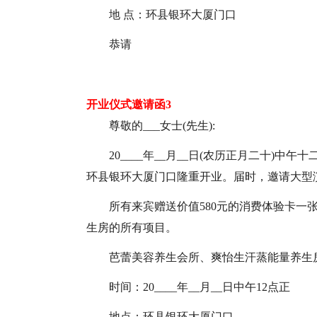
地 点：环县银环大厦门口
恭请
开业仪式邀请函3
尊敬的___女士(先生):
20____年__月__日(农历正月二十)
环县银环大厦门口隆重开业。届时，邀请大型
所有来宾赠送价值580元的消费体验卡一
生房的所有项目。
芭蕾美容养生会所、爽怡生汗蒸能量养生
时间：20____年__月__日中午12点正
地点：环县银环大厦门口