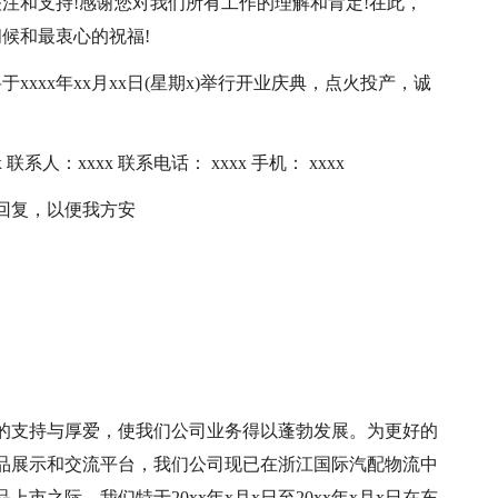
注和支持!感谢您对我们所有工作的理解和肯定!在此，
候和最衷心的祝福!
于xxxx年xx月xx日(星期x)举行开业庆典，点火投产，诚
 联系人：xxxx 联系电话： xxxx 手机： xxxx
回复，以便我方安
的支持与厚爱，使我们公司业务得以蓬勃发展。为更好的
品展示和交流平台，我们公司现已在浙江国际汽配物流中
之际，我们特于20xx年x月x日至20xx年x月x日在东