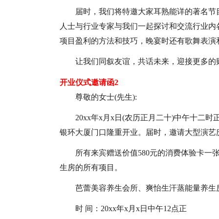
届时，我们将特邀大家耳熟能详的著名节
人士与行业
专家与我们一起探讨和交流行业内
项目盈利的方法和技巧，晚宴时还有歌舞表演和
让我们同叙友谊，共话未来，迎接更多的
开业仪式邀请函2
尊敬的女士(先生):
20xx年x月x日(农历正月二十)中午十
银环大厦门口隆重开业。届时，邀请大型演艺
所有来宾赠送价值580元的消费体验卡一
生房的所有项目。
芭蕾美容养生会所、爽怡生汗蒸能量养生
时 间：20xx年x月x日中午12点正