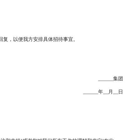
回复，以便我方安排具体招待事宜。
______集团
______年__月__日