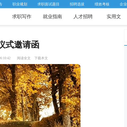
告
职业规划
求职面试题目
招聘选拔
绩效考核
企业
求职写作
就业指南
人才招聘
实用文
仪式邀请函
:10:42
阅读全文
下载本文