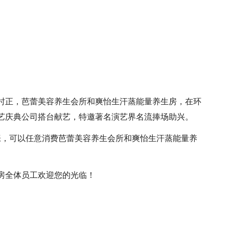
十二时正，芭蕾美容养生会所和爽怡生汗蒸能量养生房，在环
艺庆典公司搭台献艺，特邀著名演艺界名流捧场助兴。
张，可以任意消费芭蕾美容养生会所和爽怡生汗蒸能量养
房全体员工欢迎您的光临！