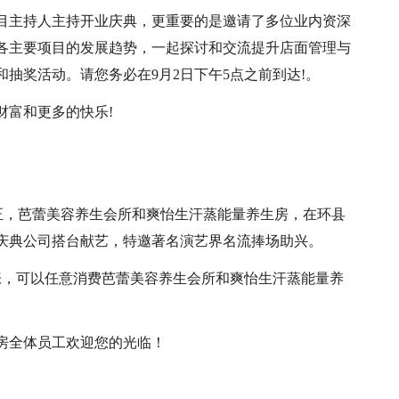
目主持人主持开业庆典，更重要的是邀请了多位业内资深
各主要项目的发展趋势，一起探讨和交流提升店面管理与
抽奖活动。请您务必在9月2日下午5点之前到达!。
财富和更多的快乐!
二时正，芭蕾美容养生会所和爽怡生汗蒸能量养生房，在环县
庆典公司搭台献艺，特邀著名演艺界名流捧场助兴。
张，可以任意消费芭蕾美容养生会所和爽怡生汗蒸能量养
房全体员工欢迎您的光临！