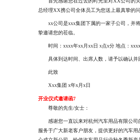
首先感谢您在过去的时光里对XX公司的关
总经理XX携公司全体员工为您送上最真挚的问
xx公司是xxx集团下属的一家子公司，并将
挚邀请您的莅临。
时间：xxxx年xx月xx日 x点x分 地点：xxxx
具体到达时间、出席人数，请予以确认并
此致
Xxx集团 x年x月x日
开业仪式邀请函7
尊敬的先生/女士：
感谢您一直以来对杭州汽车用品有限公司
服务于广大新老客户朋友，提供更好的汽车用
心成立新公司。恰值汽车用品行业秋冬季新产品上市