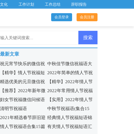
文化
工作计划
工作总结
辞职报告
会员登录
会员注册
最新文章
祝元宵节快乐的微信祝
中秋佳节微信祝福语大
【精华】情人节祝福短
2022年简单的情人节祝
福语摘录30条
合集60句
精选优美的元旦微信祝
【精华】2022年情人节
语锦集45条
福短语锦集50条
【推荐】2022年新年微
2022年常用情人节祝福
福语41条
祝福短语集锦38条
妇女节祝福微信问候语
【实用】2022年情人节
信祝福语摘录99条
短语汇总50句
清明节祝福语
中秋节祝福语(集合15
合集32条
祝福短语摘录40条
2021年精选春节辞旧迎
经典情人节祝福短语锦
篇)
情人节祝福语合集15篇
有关情人节祝福短语汇
新微信祝福语27句
集46条