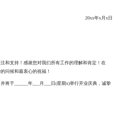
20xx年x月x日
关注和支持！感谢您对我们所有工作的理解和肯定！在
挚的问候和最衷心的祝福！
并将于______年___月___日(星期x)举行开业庆典，诚挚