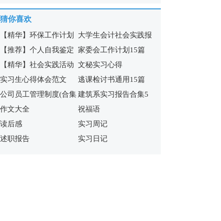
编86条
猜你喜欢
【精华】环保工作计划
大学生会计社会实践报
【推荐】个人自我鉴定
家委会工作计划15篇
4篇
告15篇
【精华】社会实践活动
文秘实习心得
范文集锦七篇
实习生心得体会范文
逃课检讨书通用15篇
方案汇编6篇
公司员工管理制度(合集
建筑系实习报告合集5
（精选25篇）
作文大全
祝福语
15篇)
篇
读后感
实习周记
述职报告
实习日记