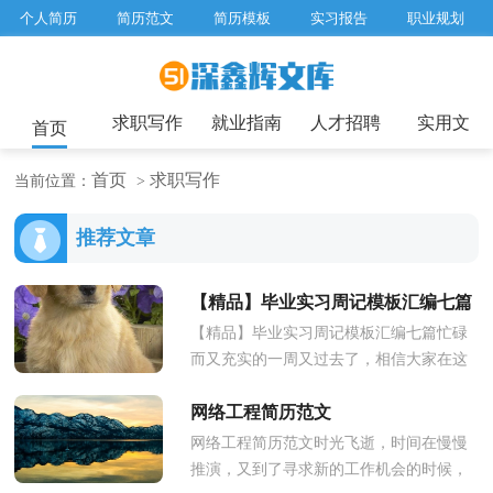
个人简历
简历范文
简历模板
实习报告
职业规划
求职面试题目
招聘选拔
绩效考核
企业文化
工作计划
工作总结
辞职报告
求职写作
就业指南
人才招聘
实用文
首页
首页
求职写作
当前位置：
>
推荐文章
【精品】毕业实习周记模板汇编七篇
【精品】毕业实习周记模板汇编七篇忙碌
而又充实的一周又过去了，相信大家在这
一周里收获不少吧，制定一篇周记吧。你
网络工程简历范文
所见过的周记应该是什么样的...
网络工程简历范文时光飞逝，时间在慢慢
推演，又到了寻求新的工作机会的时候，