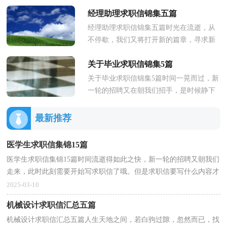
这时候需要提前写好简历了哦。一定要好
经理助理求职信锦集五篇
好重视简历喔！以下是小编整理的...
经理助理求职信锦集五篇时光在流逝，从
不停歇，我们又将打开新的篇章，寻求新
的工作机会，这时候需要提前写好求职信
关于毕业求职信锦集5篇
了哦。你知道写求职信需要注意哪...
关于毕业求职信锦集5篇时间一晃而过，新
一轮的招聘又在朝我们招手，是时候静下
心来写一封求职信了哦。相信写求职信是
一个让许多人都头痛的问题，...
最新推荐
医学生求职信集锦15篇
医学生求职信集锦15篇时间流逝得如此之快，新一轮的招聘又朝我们
走来，此时此刻需要开始写求职信了哦。但是求职信要写什么内容才
是恰当的呢？以下是小编精心整理的医学生求职信，仅...
2025-03-10
机械设计求职信汇总五篇
机械设计求职信汇总五篇人生天地之间，若白驹过隙，忽然而已，找