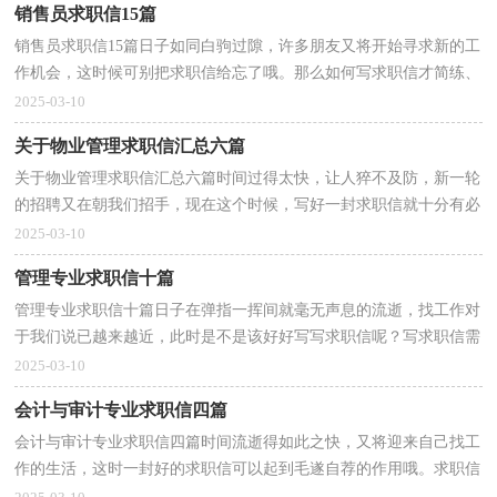
销售员求职信15篇
销售员求职信15篇日子如同白驹过隙，许多朋友又将开始寻求新的工
作机会，这时候可别把求职信给忘了哦。那么如何写求职信才简练、
明确呢？以下是小编为大家整理的销售员求职信，欢迎...
2025-03-10
关于物业管理求职信汇总六篇
关于物业管理求职信汇总六篇时间过得太快，让人猝不及防，新一轮
的招聘又在朝我们招手，现在这个时候，写好一封求职信就十分有必
要了！相信许多人会觉得求职信很难写吧，下面是小编帮大...
2025-03-10
管理专业求职信十篇
管理专业求职信十篇日子在弹指一挥间就毫无声息的流逝，找工作对
于我们说已越来越近，此时是不是该好好写写求职信呢？写求职信需
要注意哪些问题呢？下面是小编帮大家整理的管理专业...
2025-03-10
会计与审计专业求职信四篇
会计与审计专业求职信四篇时间流逝得如此之快，又将迎来自己找工
作的生活，这时一封好的求职信可以起到毛遂自荐的作用哦。求职信
要怎么写？想必这让大家都很苦恼吧，以下是小编收集...