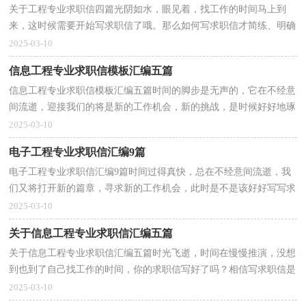
关于工程专业求职信四篇光阴如水，眼见着，找工作的时间马上到
来，这时候需要开始写求职信了哦。那么如何写求职信才简练、明确
呢？下面是小编精心整理的工程专业求职信4篇，欢迎大家...
2025-03-10
信息工程专业求职信模板汇编五篇
信息工程专业求职信模板汇编五篇时间的脚步是无声的，它在不经意
间流逝，迎接我们的将是新的工作机会，新的挑战，是时候好好地琢
磨一下写求职信的事情了哦。那么优秀的求职信都是怎...
2025-03-10
电子工程专业求职信汇编9篇
电子工程专业求职信汇编9篇时间过得真快，总在不经意间流逝，我
们又将打开新的篇章，寻求新的工作机会，此时是不是该好好写写求
职信呢？那么如何写求职信才简练、明确呢？以下是小编精...
2025-03-10
关于信息工程专业求职信汇编五篇
关于信息工程专业求职信汇编五篇时光飞逝，时间在慢慢推演，没想
到也到了自己找工作的时间，你的求职信写好了吗？相信写求职信是
一个让许多人都头痛的问题，下面是小编帮大家整理的信...
2025-03-10