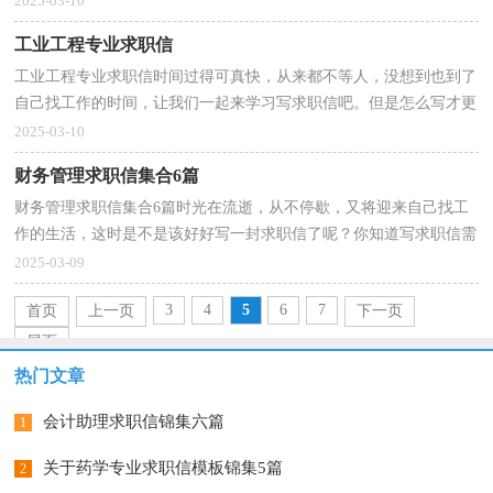
2025-03-10
工业工程专业求职信
工业工程专业求职信时间过得可真快，从来都不等人，没想到也到了
自己找工作的时间，让我们一起来学习写求职信吧。但是怎么写才更
能吸引眼球呢？下面是小编收集整理的工业工程专业求...
2025-03-10
财务管理求职信集合6篇
财务管理求职信集合6篇时光在流逝，从不停歇，又将迎来自己找工
作的生活，这时是不是该好好写一封求职信了呢？你知道写求职信需
要注意哪些问题吗？下面是小编帮大家整理的财务管理求...
2025-03-09
3
4
5
6
7
首页
上一页
下一页
尾页
热门文章
会计助理求职信锦集六篇
1
关于药学专业求职信模板锦集5篇
2