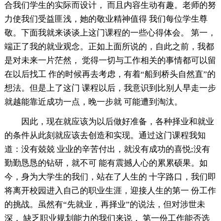
合我们学生的实际而设计， 而且内容生动有趣。老师的努
力使我们受益匪浅，她的敬业精神值得 我们每位学生尊
敬。下面我就来谈谈上这门课程的一些心得体会。 第一，
端正了我的就业观念。正如上面所说的，自此之前，我都
是对未来一片茫然， 觉得一切与工作相关的事情都可以留
在以后找工 作的时候再去考虑，有着“船到桥头自然直”的
想法。但是上了这门 课程以后，我意识到比别人早走一步
就越能靠近成功一点，晚一步就 可能遭到淘汰。
因此，现在就应该为以后做好准备，各种择业和就业
的条件从此刻就应该去创造和实现。通过这门课程我知
道：没有兢兢 业业的辛苦付出，就没有成功的喜悦;没有
勤勤恳恳的钻研，就不可 能有震撼人心的累累硕果。如
今，身为大学生的我们，站在了人生的 十字路口，我们即
将离开校园进入自己的职业生涯，迎接人生的第一 份工作
的挑战。虽然有“先就业，再择业”的说法，但对涉世未
深， 缺乏职业规划能力的我们来说， 第一份工作能否选