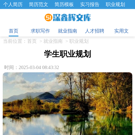
个人简历
简历范文
简历模板
实习报告
职业规划
求职面试题
招聘选拔
绩效考核
企业文化
工作计划
目
工作总结
辞职报告
首页
求职写作
就业指南
人才招聘
实用文
当前位置：
首页
>
就业指南
>
职业规划
学生职业规划
时间：2025-03-04 08:43:32